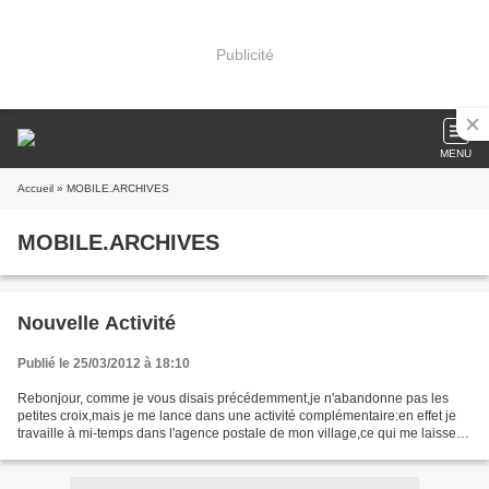
Publicité
MENU
Accueil
» MOBILE.ARCHIVES
MOBILE.ARCHIVES
Nouvelle Activité
Publié le 25/03/2012 à 18:10
Rebonjour, comme je vous disais précédemment,je n'abandonne pas les
petites croix,mais je me lance dans une activité complémentaire:en effet je
travaille à mi-temps dans l'agence postale de mon village,ce qui me laisse
donc un peu de temps:je n'ai donc...